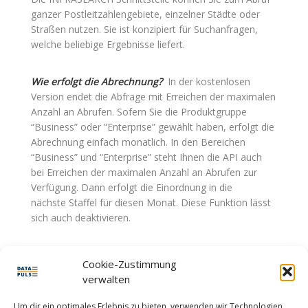
ganzer Postleitzahlengebiete, einzelner Städte oder
Straßen nutzen. Sie ist konzipiert für Suchanfragen,
welche beliebige Ergebnisse liefert.
Wie erfolgt die Abrechnung?
In der kostenlosen
Version endet die Abfrage mit Erreichen der maximalen
Anzahl an Abrufen. Sofern Sie die Produktgruppe
“Business” oder “Enterprise” gewählt haben, erfolgt die
Abrechnung einfach monatlich. In den Bereichen
“Business” und “Enterprise” steht Ihnen die API auch
bei Erreichen der maximalen Anzahl an Abrufen zur
Verfügung. Dann erfolgt die Einordnung in die
nächste Staffel für diesen Monat. Diese Funktion lässt
sich auch deaktivieren.
Gibt es eine Dokumentation zur Schnittstelle?
Ja, Sie
Cookie-Zustimmung
finden diese im Kundenbereich.
verwalten
Leisten Sie Hilfe bei der Installation?
Ja, wir bieten
Um dir ein optimales Erlebnis zu bieten, verwenden wir Technologien