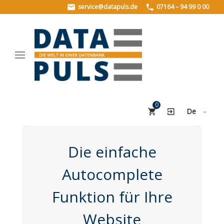
service@datapuls.de
07164 – 94 99 0 00
HOME
PRODUKTE
PLZData
StreetData
0
Geo.StreetData
De
BuildingsData
Die einfache
UNTERNEHMEN
Über uns
Autocomplete
Historie
Funktion für Ihre
Stellenangebote
Website
REFERENZEN