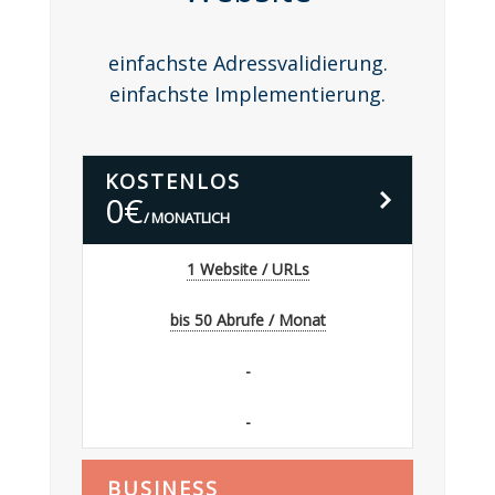
ENTWICKLER
einfachste Adressvalidierung.
einfachste Implementierung.
NEWS
KONTAKT
B
KOSTENLOS
estellen
0
€
IMPRESSUM
MONATLICH
1 Website / URLs
bis 50 Abrufe / Monat
-
-
B
BUSINESS