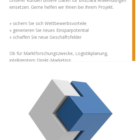
Unserer Kunden unsere Daten für BIGData Anwendungen
einsetzen. Gerne helfen wir Ihnen bei Ihrem Projekt.
» sichern Sie sich Wettbewerbsvorteile
» generieren Sie neues Einsparpotential
» schaffen Sie neue Geschäftsfelder
Ob für Marktforschungszwecke, Logistikplanung,
intelligentem Direkt-Marketing,
Adressprüfung, Finanztransaktionen oder dem Energie-
oder Telekommunikationsmarkt, BIGData ist in jeder
Branche vertreten. Mit optimalen Stamm- und
Adressdaten sichern Sie sich nicht nur
Wettbewerbsvorteile sondern sparen auch durch
Portooptimierung. Wir bieten Ihnen die Möglichkeit Ihre
Stammdaten kostengünstig zu optimieren!
Unser Ziel: Data Excellence.