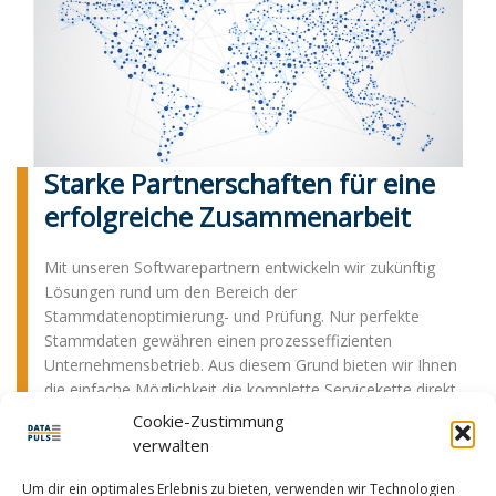
Starke Partnerschaften für eine
erfolgreiche Zusammenarbeit
Mit unseren Softwarepartnern entwickeln wir zukünftig
Lösungen rund um den Bereich der
Stammdatenoptimierung- und Prüfung. Nur perfekte
Stammdaten gewähren einen prozesseffizienten
Unternehmensbetrieb. Aus diesem Grund bieten wir Ihnen
die einfache Möglichkeit die komplette Servicekette direkt
von uns zu beziehen. Rechnen Sie mit uns, Ihre Experten
Cookie-Zustimmung
für prozesseffiziente Stammdaten.
verwalten
Um dir ein optimales Erlebnis zu bieten, verwenden wir Technologien