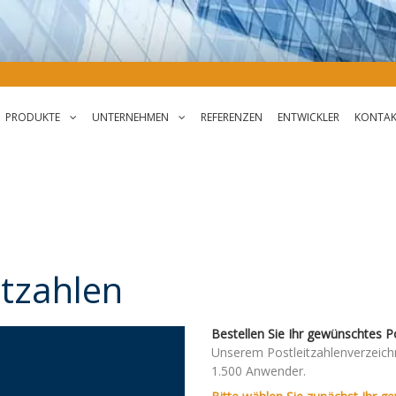
PRODUKTE
UNTERNEHMEN
REFERENZEN
ENTWICKLER
KONTA
PLZData
Über Uns
StreetData
Historie
Geo.StreetData
Stellenangebote
itzahlen
Gebäudedaten
Autocomplete.API
Bestellen Sie Ihr gewünschtes P
Unserem Postleitzahlenverzeichn
1.500 Anwender.