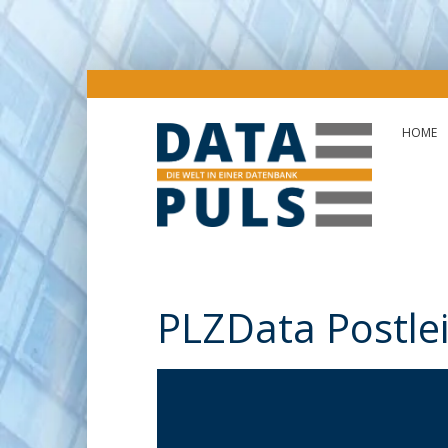
HOME
PLZData Postle