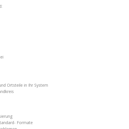
d:
ei
und Ortsteile in Ihr System
andkreis
sierung
 Standard- Formate
Problemen