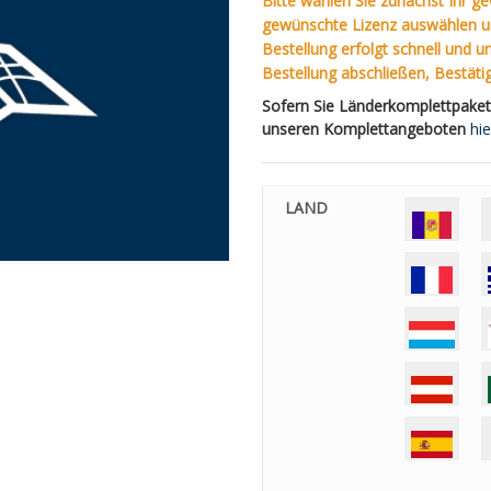
Bitte wählen Sie zunächst Ihr 
gewünschte Lizenz auswählen un
Bestellung erfolgt schnell und 
Bestellung abschließen, Bestäti
Sofern Sie Länderkomplettpakete
unseren Komplettangeboten
hie
LAND