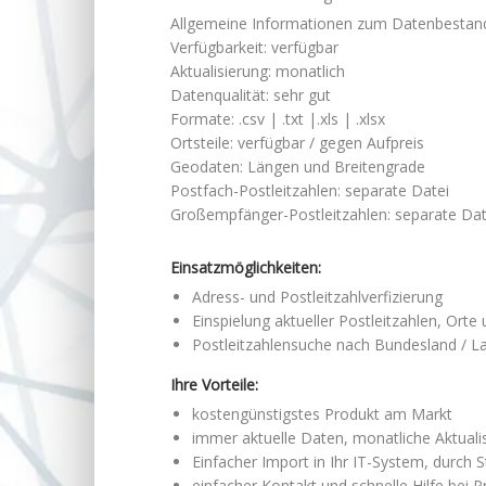
Allgemeine Informationen zum Datenbestan
Verfügbarkeit: verfügbar
Aktualisierung: monatlich
Datenqualität: sehr gut
Formate: .csv | .txt |.xls | .xlsx
Ortsteile: verfügbar / gegen Aufpreis
Geodaten: Längen und Breitengrade
Postfach-Postleitzahlen: separate Datei
Großempfänger-Postleitzahlen: separate Dat
Einsatzmöglichkeiten:
Adress- und Postleitzahlverfizierung
Einspielung aktueller Postleitzahlen, Orte 
Postleitzahlensuche nach Bundesland / L
Ihre Vorteile:
kostengünstigstes Produkt am Markt
immer aktuelle Daten, monatliche Aktuali
Einfacher Import in Ihr IT-System, durch
einfacher Kontakt und schnelle Hilfe bei 