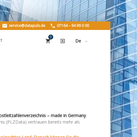
HOME
service@datapuls.de
07164 – 94 99 0 00
PRODUKTE
0
KT
De
PLZData
StreetData
Geo.StreetData
BuildingsData
UNTERNEHMEN
Über uns
Historie
ostleitzahlenverzeichnis – made in Germany
is (PLZData) vertrauen bereits mehr als
Stellenangebote
REFERENZEN