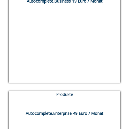
Autocomplete.Business 19 Euro / Monat
ENTWICKLER
NEWS
KONTAKT
IMPRESSUM
19,00
€
Produkte
TEST
Autocomplete.Enterprise 49 Euro / Monat