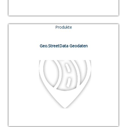
Produkte
TEST
Geo.StreetData Geodaten