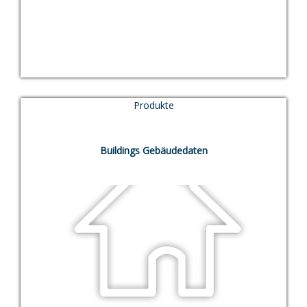
0,00
€
Produkte
TEST
Buildings Gebäudedaten