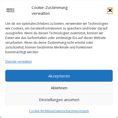
Cookie-Zustimmung
ENTWICKLER
verwalten
NEWS
Um dir ein optimales Erlebnis zu bieten, verwenden wir Technologien
wie Cookies, um Geräteinformationen zu speichern und/oder darauf
zuzugreifen. Wenn du diesen Technologien zustimmst, können wir
KONTAKT
Daten wie das Surfverhalten oder eindeutige IDs auf dieser Website
verarbeiten. Wenn du deine Zustimmung nicht erteilst oder
IMPRESSUM
zurückziehst, können bestimmte Merkmale und Funktionen
beeinträchtigt werden.
MEIN KONTO
IMPRESSUM
KONTAKT
COOKIE-RICHTLINIE (EU)
Dienste verwalten
DATAPULS GmbH • Breitenlohweg 5 • 73101 Aichelberg
Akzeptieren
Ablehnen
Einstellungen ansehen
Cookie-Richtlinie
Datenschutz
Impressum