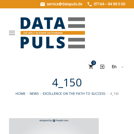
service@datapuls.de
07164 – 94 99 0 00
HOME
PRODUCTS
PLZData
StreetData
0
Geo.StreetData
En
BuildingsData
4_150
ABOUT US
HOME
NEWS
EXCELLENCE ON THE PATH TO SUCCESS:
4_150
About us
History
Careers
REFERENCES