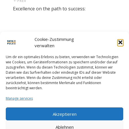
PREV
Excellence on the path to success:
Cookie-Zustimmung
LEAVE A REPLY
verwalten
You must be
logged in
to post a comment.
Um dir ein optimales Erlebnis zu bieten, verwenden wir Technologien
wie Cookies, um Geräteinformationen zu speichern und/oder darauf
zuzugreifen. Wenn du diesen Technologien zustimmst, können wir
Daten wie das Surfverhalten oder eindeutige IDs auf dieser Website
verarbeiten. Wenn du deine Zustimmung nicht erteilst oder
zurückziehst, können bestimmte Merkmale und Funktionen
beeinträchtigt werden.
Manage services
Akzeptieren
MY ACCOUNT
IMPRINT
CONTACT
Ablehnen