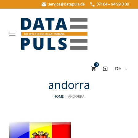
service@datapuls.de
07164 – 94 99 0 00
HOME
PRODUKTE
PLZData
StreetData
0
Geo.StreetData
De
BuildingsData
andorra
UNTERNEHMEN
HOME
ANDORRA
Über uns
Historie
Stellenangebote
REFERENZEN