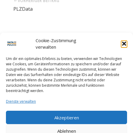
VORHERIGER BEITRAG
PLZData
Cookie-Zustimmung
LEAVE A REPLY
verwalten
You must be
logged in
to post a comment.
Um dir ein optimales Erlebnis zu bieten, verwenden wir Technologien
wie Cookies, um Geräteinformationen zu speichern und/oder darauf
zuzugreifen. Wenn du diesen Technologien zustimmst, können wir
Daten wie das Surfverhalten oder eindeutige IDs auf dieser Website
verarbeiten. Wenn du deine Zustimmung nicht erteilst oder
zurückziehst, können bestimmte Merkmale und Funktionen
beeinträchtigt werden.
Dienste verwalten
Akzeptieren
MEIN KONTO
IMPRESSUM
KONTAKT
COOKIE-RICHTLINIE (EU)
Ablehnen